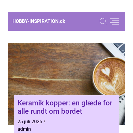
HOBBY-INSPIRATION.
dk
Keramik kopper: en glæde for
alle rundt om bordet
25 juli 2026
admin