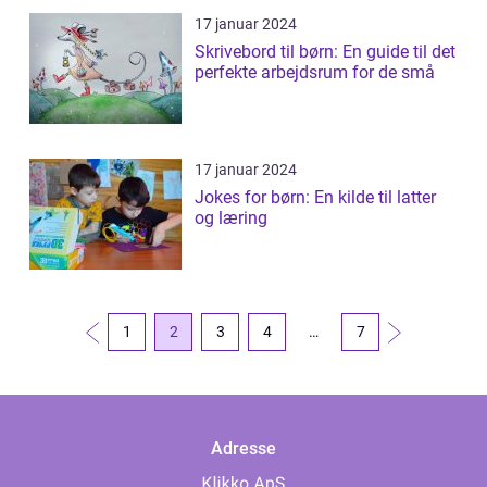
17 januar 2024
Skrivebord til børn: En guide til det
perfekte arbejdsrum for de små
17 januar 2024
Jokes for børn: En kilde til latter
og læring
1
2
3
4
…
7
Adresse