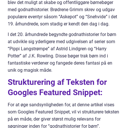
blev det muligt at skabe og offentliggøre børnebøger
med godnathistorier. Brødrene Grimm skrev og udgav
populære eventyr såsom “Askepot” og “Snehvide” i det
19. århundrede, som stadig er kendt den dag i dag.
I det 20. århundrede begyndte godnathistorier for børn
at udvikle sig yderligere med udgivelsen af serier som
“Pippi Langstrømpe” af Astrid Lindgren og “Harry
Potter” af J.K. Rowling. Disse bøger trak børn ind i
fantastiske verdener og fangede deres fantasi på en
unik og magisk måde.
Strukturering af Teksten for
Googles Featured Snippet:
For at øge sandsynligheden for, at denne artikel vises
som Googles Featured Snippet, vil vi strukturere teksten
på en måde, der giver størst mulig relevans for
søgninger inden for “godnathistorier for børn”.