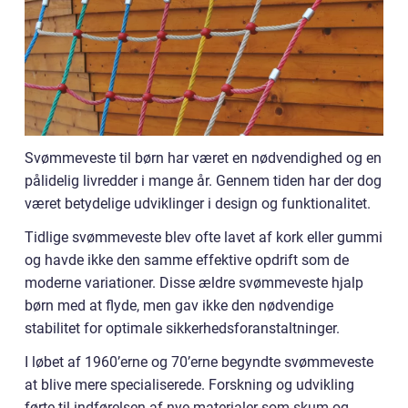
Svømmeveste til børn har været en nødvendighed og en
pålidelig livredder i mange år. Gennem tiden har der dog
været betydelige udviklinger i design og funktionalitet.
Tidlige svømmeveste blev ofte lavet af kork eller gummi
og havde ikke den samme effektive opdrift som de
moderne variationer. Disse ældre svømmeveste hjalp
børn med at flyde, men gav ikke den nødvendige
stabilitet for optimale sikkerhedsforanstaltninger.
I løbet af 1960’erne og 70’erne begyndte svømmeveste
at blive mere specialiserede. Forskning og udvikling
førte til indførelsen af nye materialer som skum og