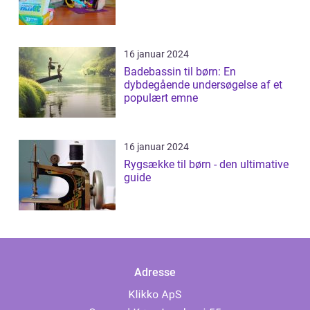
16 januar 2024
Badebassin til børn: En
dybdegående undersøgelse af et
populært emne
16 januar 2024
Rygsække til børn - den ultimative
guide
Adresse