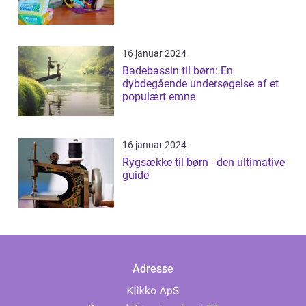
16 januar 2024
Badebassin til børn: En
dybdegående undersøgelse af et
populært emne
16 januar 2024
Rygsække til børn - den ultimative
guide
Adresse