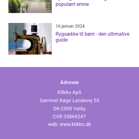
populært emne
16 januar 2024
Rygsække til børn - den ultimative
guide
Adresse
web:
www.klikko.dk