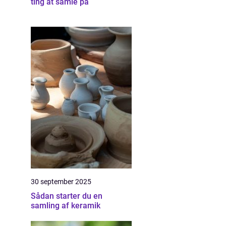
ting at samle på
30 september 2025
Sådan starter du en
samling af keramik