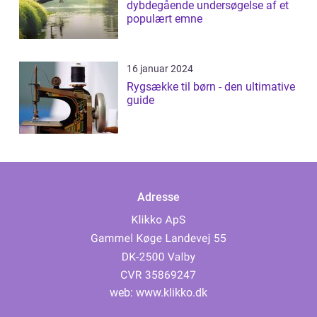
dybdegående undersøgelse af et
populært emne
16 januar 2024
Rygsække til børn - den ultimative
guide
Adresse
web:
www.klikko.dk