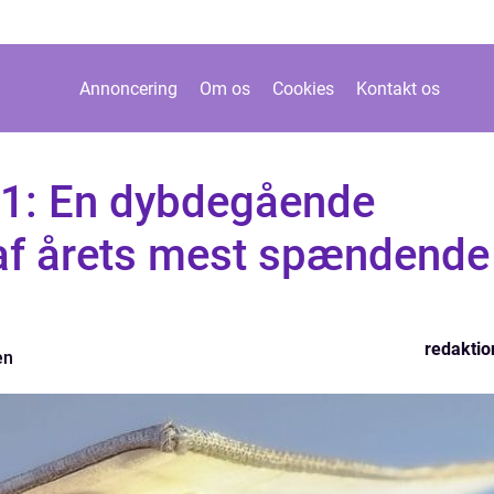
Annoncering
Om os
Cookies
Kontakt os
1: En dybdegående
af årets mest spændende
redaktio
en