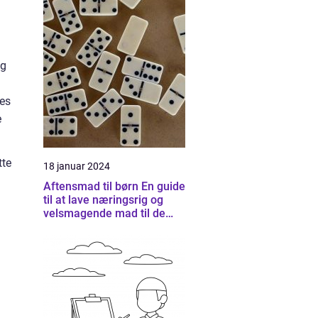
og
nes
e
tte
18 januar 2024
Aftensmad til børn En guide
til at lave næringsrig og
velsmagende mad til de
små