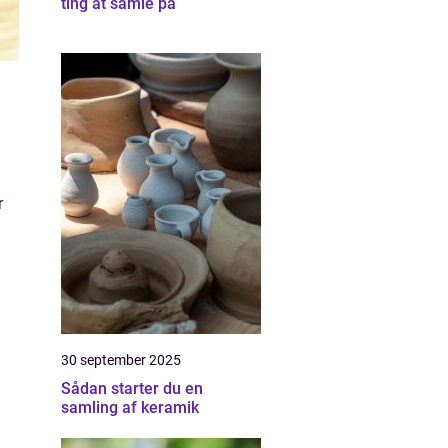
ting at samle på
r
30 september 2025
Sådan starter du en
samling af keramik