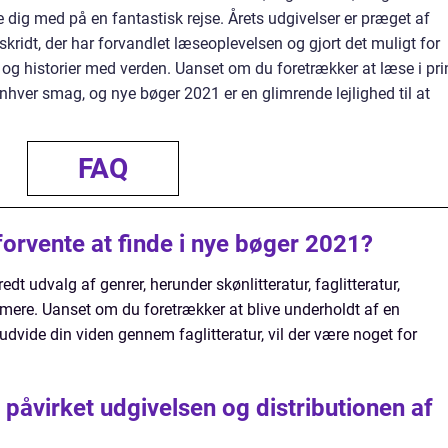
age dig med på en fantastisk rejse. Årets udgivelser er præget af
ridt, der har forvandlet læseoplevelsen og gjort det muligt for
r og historier med verden. Uanset om du foretrækker at læse i pri
r enhver smag, og nye bøger 2021 er en glimrende lejlighed til at
FAQ
forvente at finde i nye bøger 2021?
dt udvalg af genrer, herunder skønlitteratur, faglitteratur,
 mere. Uanset om du foretrækker at blive underholdt af en
dvide din viden gennem faglitteratur, vil der være noget for
påvirket udgivelsen og distributionen af