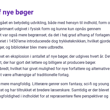
f nye bøger
ået en betydelig udvikling, både med hensyn til indhold, form 
r primært udgivet i fysisk form og kunne kun opnås gennem
et var også mere begrænset, da det i høj grad afhang af forlage
et i 1450’erne introducerede dog trykketeknikken, hvilket gjord
er, og biblioteker blev mere udbredte.
ket en eksplosion i antallet af nye bøger, der udgives hvert år. De
 der har gjort det lettere og billigere at producere bøger.
edt, hvilket har givet mulighed for nye forfattere og alternative
t være afhængige af traditionelle forlag.
 mere mangfoldig. Litterære genrer som fantasy, sci-fi og young
tet og har tiltrukket et bredere læserskare. Samtidig er der blevet
gfoldighed i indholdet for at repræsentere flere perspektiver og