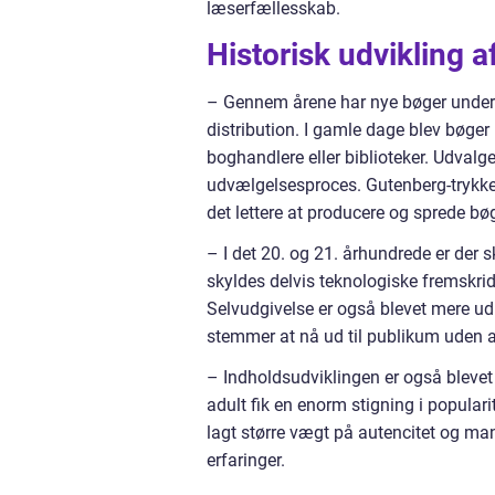
læserfællesskab.
Historisk udvikling a
– Gennem årene har nye bøger underg
distribution. I gamle dage blev bøge
boghandlere eller biblioteker. Udvalg
udvælgelsesproces. Gutenberg-trykkeri
det lettere at producere og sprede bøg
– I det 20. og 21. århundrede er der s
skyldes delvis teknologiske fremskridt,
Selvudgivelse er også blevet mere udbr
stemmer at nå ud til publikum uden a
– Indholdsudviklingen er også blevet
adult fik en enorm stigning i populari
lagt større vægt på autencitet og man
erfaringer.