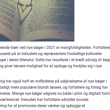
rende træk ved nye bøger i 2021 er mangfoldigheden. Forfattere
useret på at inkludere og repræsentere forskellige kulturelle
er i deres litteratur. Dette har resulteret i et bredt udvalg af bøge
og giver læsere mulighed for at opdage og fordybe sig i nye
ng har også haft en indflydelse på udgivelserne af nye bøger i
tadigt mere populære blandt læsere, og forfattere og forlag har
velse. Mange nye bøger udgives nu både i print og digitalt form
æferencer. Desuden har forfattere udnyttet sociale
ing for at promovere deres værker og opbygge et