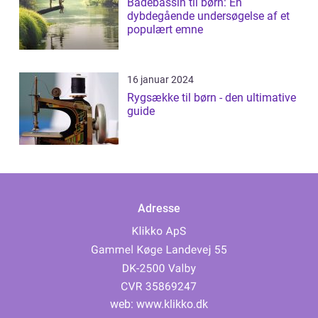
Badebassin til børn: En
dybdegående undersøgelse af et
populært emne
16 januar 2024
Rygsække til børn - den ultimative
guide
Adresse
web:
www.klikko.dk