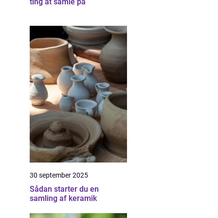
ting at samle på
30 september 2025
Sådan starter du en
samling af keramik