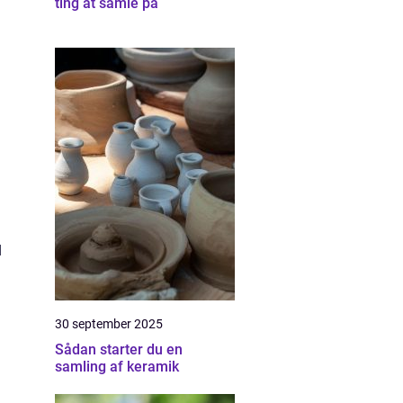
ting at samle på
d
30 september 2025
Sådan starter du en
samling af keramik