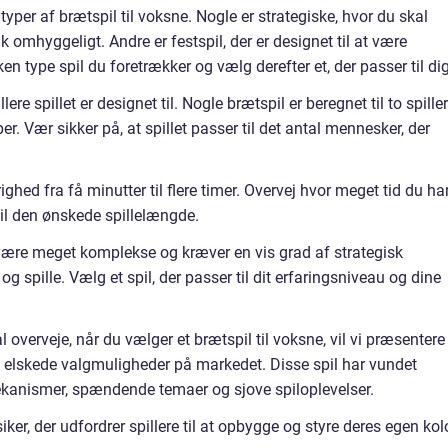
typer af brætspil til voksne. Nogle er strategiske, hvor du skal
mhyggeligt. Andre er festspil, der er designet til at være
n type spil du foretrækker og vælg derefter et, der passer til dig
lere spillet er designet til. Nogle brætspil er beregnet til to spiller
r. Vær sikker på, at spillet passer til det antal mennesker, der
ighed fra få minutter til flere timer. Overvej hvor meget tid du har 
til den ønskede spillelængde.
være meget komplekse og kræver en vis grad af strategisk
g spille. Vælg et spil, der passer til dit erfaringsniveau og dine
l overveje, når du vælger et brætspil til voksne, vil vi præsentere
 elskede valgmuligheder på markedet. Disse spil har vundet
ekanismer, spændende temaer og sjove spiloplevelser.
iker, der udfordrer spillere til at opbygge og styre deres egen kol