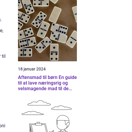
.
e,
til
18 januar 2024
Aftensmad til børn En guide
til at lave næringsrig og
velsmagende mad til de
små
oni