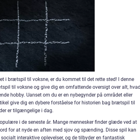
et i brætspil til voksne, er du kommet til det rette sted! I denne
ætspil til voksne og give dig en omfattende oversigt over alt, hva
nde hobby. Uanset om du er en nybegynder på området eller
artikel give dig en dybere forståelse for historien bag brætspil til
er er tilgængelige i dag.
t populære i de seneste år. Mange mennesker finder glæde ved at
ord for at nyde en aften med sjov og spænding. Disse spil kan
l socialt interaktive oplevelser, og de tilbyder en fantastisk