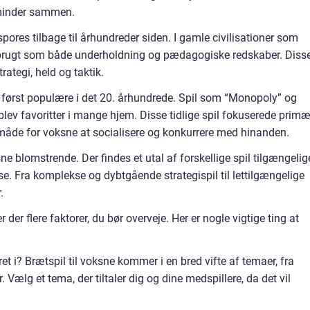
 minder sammen.
pores tilbage til århundreder siden. I gamle civilisationer som
 brugt som både underholdning og pædagogiske redskaber. Diss
rategi, held og taktik.
 først populære i det 20. århundrede. Spil som “Monopoly” og
lev favoritter i mange hjem. Disse tidlige spil fokuserede primæ
måde for voksne at socialisere og konkurrere med hinanden.
sne blomstrende. Der findes et utal af forskellige spil tilgængelig
se. Fra komplekse og dybtgående strategispil til lettilgængelige
.
r der flere faktorer, du bør overveje. Her er nogle vigtige ting at
et i? Brætspil til voksne kommer i en bred vifte af temaer, fra
r. Vælg et tema, der tiltaler dig og dine medspillere, da det vil