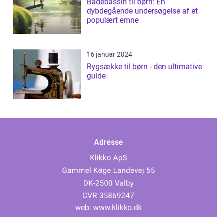
Badebassin til børn: En
dybdegående undersøgelse af et
populært emne
16 januar 2024
Rygsække til børn - den ultimative
guide
Adresse
web:
www.klikko.dk