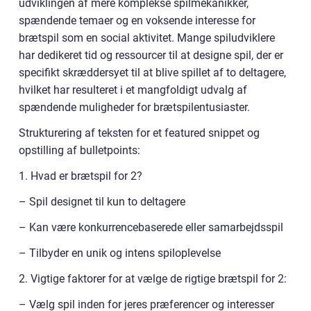
udviklingen af mere komplekse spilmekanikker,
spændende temaer og en voksende interesse for
brætspil som en social aktivitet. Mange spiludviklere
har dedikeret tid og ressourcer til at designe spil, der er
specifikt skræddersyet til at blive spillet af to deltagere,
hvilket har resulteret i et mangfoldigt udvalg af
spændende muligheder for brætspilentusiaster.
Strukturering af teksten for et featured snippet og
opstilling af bulletpoints:
1. Hvad er brætspil for 2?
– Spil designet til kun to deltagere
– Kan være konkurrencebaserede eller samarbejdsspil
– Tilbyder en unik og intens spiloplevelse
2. Vigtige faktorer for at vælge de rigtige brætspil for 2:
– Vælg spil inden for jeres præferencer og interesser