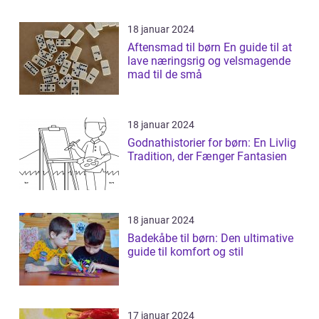
18 januar 2024
Aftensmad til børn En guide til at
lave næringsrig og velsmagende
mad til de små
18 januar 2024
Godnathistorier for børn: En Livlig
Tradition, der Fænger Fantasien
18 januar 2024
Badekåbe til børn: Den ultimative
guide til komfort og stil
17 januar 2024