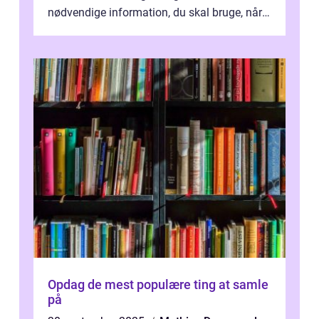
nødvendige information, du skal bruge, når
det kommer til at vælge den rigtige rygsæk...
Opdag de mest populære ting at samle
på