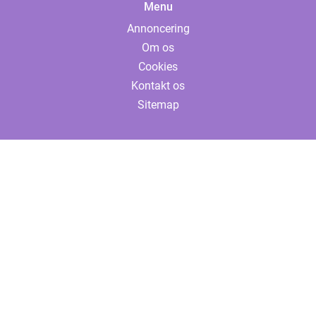
Menu
Annoncering
Om os
Cookies
Kontakt os
Sitemap