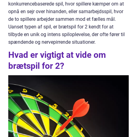
konkurrencebaserede spil, hvor spillere kæmper om at
opnå en sejr over hinanden, eller samarbejdsspil, hvor
de to spillere arbejder sammen mod et fælles mål.
Uanset typen af spil, er brætspil for 2 kendt for at
tilbyde en unik og intens spiloplevelse, der ofte fører til
spændende og nervepirrende situationer.
Hvad er vigtigt at vide om
brætspil for 2?