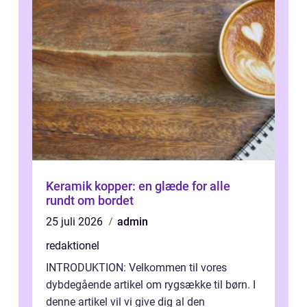
Keramik kopper: en glæde for alle
rundt om bordet
25 juli 2026
admin
redaktionel
INTRODUKTION: Velkommen til vores
dybdegående artikel om rygsække til børn. I
denne artikel vil vi give dig al den