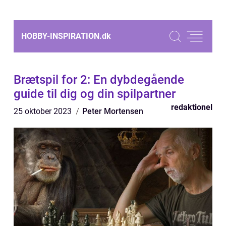
HOBBY-INSPIRATION.
dk
Brætspil for 2: En dybdegående
guide til dig og din spilpartner
redaktionel
25 oktober 2023
Peter Mortensen