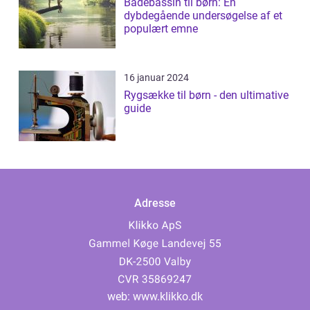
Badebassin til børn: En
dybdegående undersøgelse af et
populært emne
16 januar 2024
Rygsække til børn - den ultimative
guide
Adresse
web:
www.klikko.dk